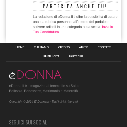
PARTECIPA ANCHE TU!
La redazione di eDonna.it ti offre la possibilità di curare
una tua rubrica personale all'interno del portale o
scrivere articoli in una categoria a tua scelta.
Invia la
Tua Candidatura
HOME
CHI SIAMO
CREDITS
AIUTO
CONTATTI
PUBBLICITÀ
PARTECIPA
eDonna.it è il magazine al femminile su Salute,
Bellezza, Benessere, Matrimonio e Maternità.
Copyright © 2014 E' Donna.it - Tutti i diritti riservati.
SEGUICI SUI SOCIAL