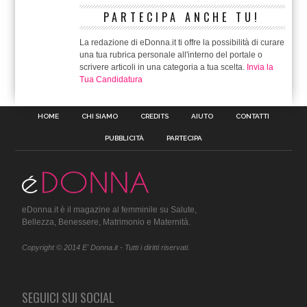
PARTECIPA ANCHE TU!
La redazione di eDonna.it ti offre la possibilità di curare
una tua rubrica personale all'interno del portale o
scrivere articoli in una categoria a tua scelta.
Invia la
Tua Candidatura
HOME
CHI SIAMO
CREDITS
AIUTO
CONTATTI
PUBBLICITÀ
PARTECIPA
eDonna.it è il magazine al femminile su Salute,
Bellezza, Benessere, Matrimonio e Maternità.
Copyright © 2014 E' Donna.it - Tutti i diritti riservati.
SEGUICI SUI SOCIAL