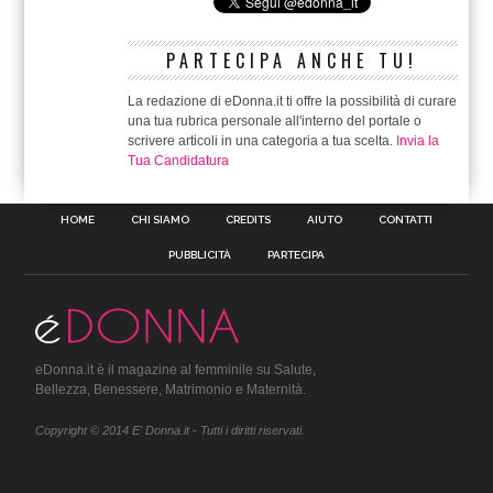
PARTECIPA ANCHE TU!
La redazione di eDonna.it ti offre la possibilità di curare
una tua rubrica personale all'interno del portale o
scrivere articoli in una categoria a tua scelta.
Invia la
Tua Candidatura
HOME
CHI SIAMO
CREDITS
AIUTO
CONTATTI
PUBBLICITÀ
PARTECIPA
eDonna.it è il magazine al femminile su Salute,
Bellezza, Benessere, Matrimonio e Maternità.
Copyright © 2014 E' Donna.it - Tutti i diritti riservati.