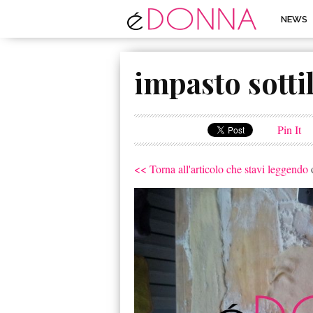
NEWS
impasto sotti
Pin It
<< Torna all'articolo che stavi leggendo
o