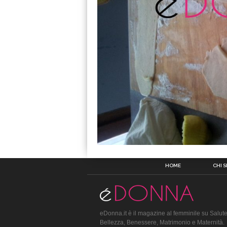
HOME
CHI 
eDonna.it è il magazine al femminile su Salute
Bellezza, Benessere, Matrimonio e Maternità.