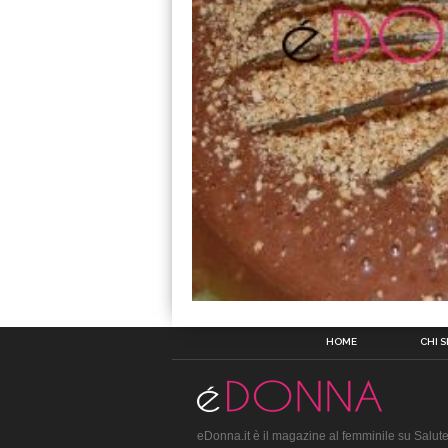
HOME
CHI 
eDonna.it è il magazine al femminile su Salute