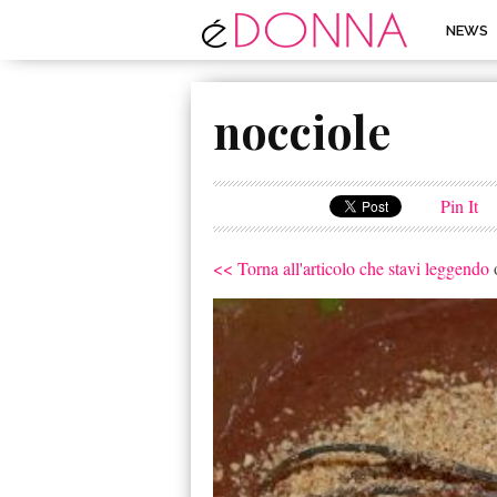
NEWS
nocciole
Pin It
<< Torna all'articolo che stavi leggendo
o