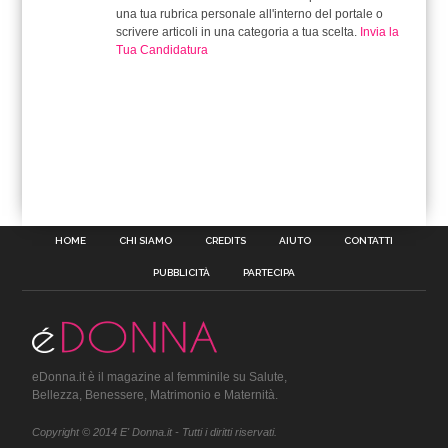
una tua rubrica personale all'interno del portale o
scrivere articoli in una categoria a tua scelta.
Invia la
Tua Candidatura
HOME
CHI SIAMO
CREDITS
AIUTO
CONTATTI
PUBBLICITÀ
PARTECIPA
eDonna.it è il magazine al femminile su Salute,
Bellezza, Benessere, Matrimonio e Maternità.
Copyright © 2014 E' Donna.it - Tutti i diritti riservati.