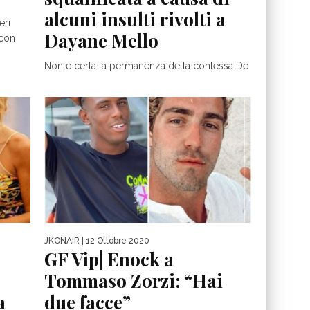
alcuni insulti rivolti a
eri
Dayane Mello
 con
Non è certa la permanenza della contessa De
Blanck all’interno della casa del Grande
Fratello Vip, e questo...
JKONAIR
| 12 Ottobre 2020
GF Vip| Enock a
Tommaso Zorzi: “Hai
a
due facce”