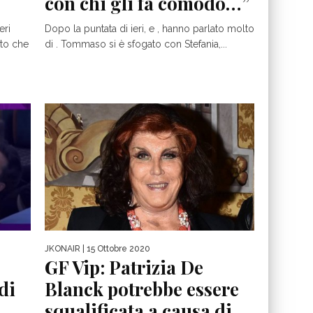
con chi gli fa comodo…”
eri
Dopo la puntata di ieri, e , hanno parlato molto
ato che
di . Tommaso si è sfogato con Stefania,...
JKONAIR
| 15 Ottobre 2020
GF Vip: Patrizia De
di
Blanck potrebbe essere
squalificata a causa di