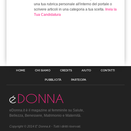
una tua rubrica personale all'interno del portale o
scrivere articoli in una categoria a tua scelta.
Invia la
Tua Candidatura
HOME
CHI SIAMO
CREDITS
AIUTO
CONTATTI
PUBBLICITÀ
PARTECIPA
eDonna.it è il magazine al femminile su Salute,
Bellezza, Benessere, Matrimonio e Maternità.
Copyright © 2014 E' Donna.it - Tutti i diritti riservati.