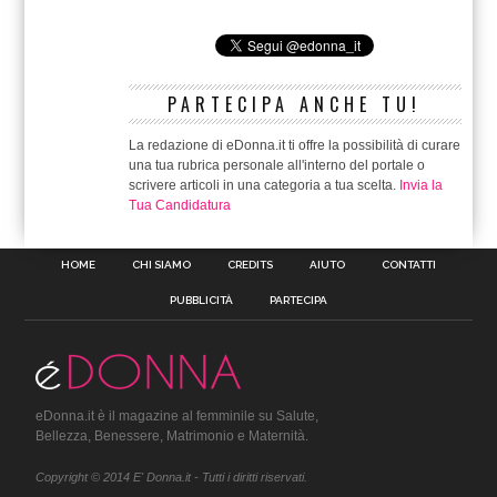
PARTECIPA ANCHE TU!
La redazione di eDonna.it ti offre la possibilità di curare
una tua rubrica personale all'interno del portale o
scrivere articoli in una categoria a tua scelta.
Invia la
Tua Candidatura
HOME
CHI SIAMO
CREDITS
AIUTO
CONTATTI
PUBBLICITÀ
PARTECIPA
eDonna.it è il magazine al femminile su Salute,
Bellezza, Benessere, Matrimonio e Maternità.
Copyright © 2014 E' Donna.it - Tutti i diritti riservati.