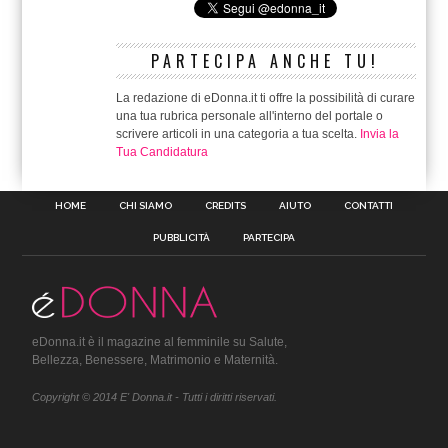
PARTECIPA ANCHE TU!
La redazione di eDonna.it ti offre la possibilità di curare
una tua rubrica personale all'interno del portale o
scrivere articoli in una categoria a tua scelta.
Invia la
Tua Candidatura
HOME
CHI SIAMO
CREDITS
AIUTO
CONTATTI
PUBBLICITÀ
PARTECIPA
eDonna.it è il magazine al femminile su Salute,
Bellezza, Benessere, Matrimonio e Maternità.
Copyright © 2014 E' Donna.it - Tutti i diritti riservati.