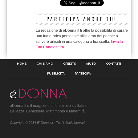
PARTECIPA ANCHE TU!
La redazione di eDonna.it ti offre la possibilità di curare
una tua rubrica personale all'interno del portale o
scrivere articoli in una categoria a tua scelta.
Invia la
Tua Candidatura
HOME
CHI SIAMO
CREDITS
AIUTO
CONTATTI
PUBBLICITÀ
PARTECIPA
eDonna.it è il magazine al femminile su Salute,
Bellezza, Benessere, Matrimonio e Maternità.
Copyright © 2014 E' Donna.it - Tutti i diritti riservati.