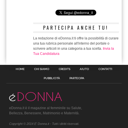
PARTECIPA ANCHE TU!
La redazione di eDonna.it ti offre la possibilità di curare
una tua rubrica personale all'interno del portale o
scrivere articoli in una categoria a tua scelta.
Invia la
Tua Candidatura
HOME
CHI SIAMO
CREDITS
AIUTO
CONTATTI
PUBBLICITÀ
PARTECIPA
eDonna.it è il magazine al femminile su Salute,
Bellezza, Benessere, Matrimonio e Maternità.
Copyright © 2014 E' Donna.it - Tutti i diritti riservati.