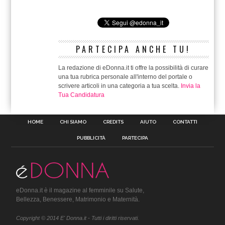
PARTECIPA ANCHE TU!
La redazione di eDonna.it ti offre la possibilità di curare
una tua rubrica personale all'interno del portale o
scrivere articoli in una categoria a tua scelta.
Invia la
Tua Candidatura
HOME
CHI SIAMO
CREDITS
AIUTO
CONTATTI
PUBBLICITÀ
PARTECIPA
eDonna.it è il magazine al femminile su Salute,
Bellezza, Benessere, Matrimonio e Maternità.
Copyright © 2014 E' Donna.it - Tutti i diritti riservati.