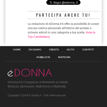
PARTECIPA ANCHE TU!
La redazione di eDonna.it ti offre la possibilità di curare
una tua rubrica personale all'interno del portale o
scrivere articoli in una categoria a tua scelta.
Invia la
Tua Candidatura
HOME
CHI SIAMO
CREDITS
AIUTO
CONTATTI
PUBBLICITÀ
PARTECIPA
eDonna.it è il magazine al femminile su Salute,
Bellezza, Benessere, Matrimonio e Maternità.
Copyright © 2014 E' Donna.it - Tutti i diritti riservati.