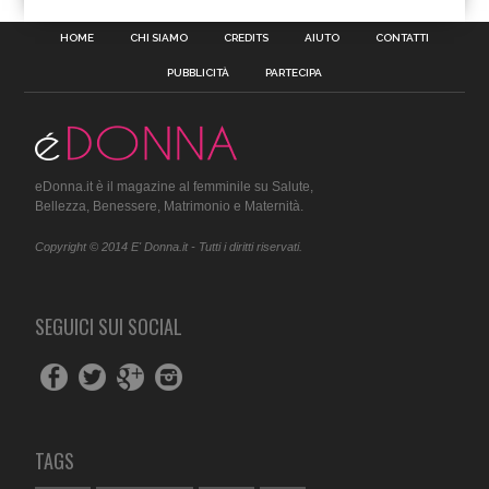
HOME
CHI SIAMO
CREDITS
AIUTO
CONTATTI
PUBBLICITÀ
PARTECIPA
eDonna.it è il magazine al femminile su Salute,
Bellezza, Benessere, Matrimonio e Maternità.
Copyright © 2014 E' Donna.it - Tutti i diritti riservati.
SEGUICI SUI SOCIAL
TAGS