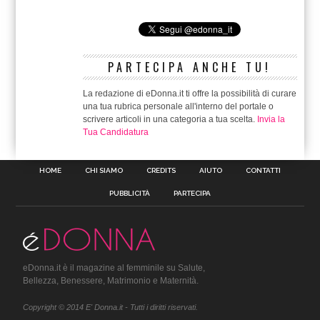
PARTECIPA ANCHE TU!
La redazione di eDonna.it ti offre la possibilità di curare
una tua rubrica personale all'interno del portale o
scrivere articoli in una categoria a tua scelta.
Invia la
Tua Candidatura
HOME
CHI SIAMO
CREDITS
AIUTO
CONTATTI
PUBBLICITÀ
PARTECIPA
eDonna.it è il magazine al femminile su Salute,
Bellezza, Benessere, Matrimonio e Maternità.
Copyright © 2014 E' Donna.it - Tutti i diritti riservati.