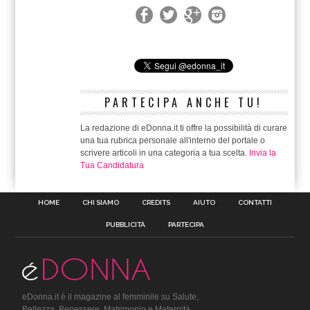
PARTECIPA ANCHE TU!
La redazione di eDonna.it ti offre la possibilità di curare
una tua rubrica personale all'interno del portale o
scrivere articoli in una categoria a tua scelta.
Invia la
Tua Candidatura
HOME
CHI SIAMO
CREDITS
AIUTO
CONTATTI
PUBBLICITÀ
PARTECIPA
eDonna.it è il magazine al femminile su Salute,
Bellezza, Benessere, Matrimonio e Maternità.