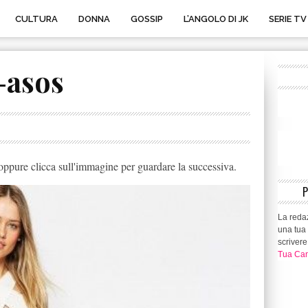
CULTURA
DONNA
GOSSIP
L’ANGOLO DI JK
SERIE TV
-asos
ppure clicca sull'immagine per guardare la successiva.
La redaz
una tua 
scrivere
Tua Can