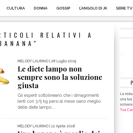
CULTURA
DONNA
GOSSIP
L’ANGOLO DI JK
SERIE TV
RTICOLI RELATIVI A
BANANA"
MELODY LAURINO
| 28 Luglio 2019
Le diete lampo non
sempre sono la soluzione
giusta
La redaz
Gli esperti sottolineano che i dimagrimenti
una tua 
lenti con 3/5 kg persi al mese siano meglio
scrivere
delle diete lampo....
Tua Can
MELODY LAURINO
| 12 Aprile 2018