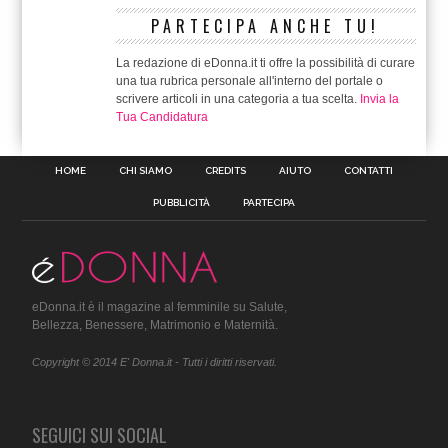
PARTECIPA ANCHE TU!
La redazione di eDonna.it ti offre la possibilità di curare
una tua rubrica personale all'interno del portale o
scrivere articoli in una categoria a tua scelta.
Invia la
Tua Candidatura
HOME
CHI SIAMO
CREDITS
AIUTO
CONTATTI
PUBBLICITÀ
PARTECIPA
eDonna.it è il magazine al femminile su Salute,
Bellezza, Benessere, Matrimonio e Maternità.
Copyright © 2014 E' Donna.it - Tutti i diritti riservati.
SEGUICI SUI SOCIAL