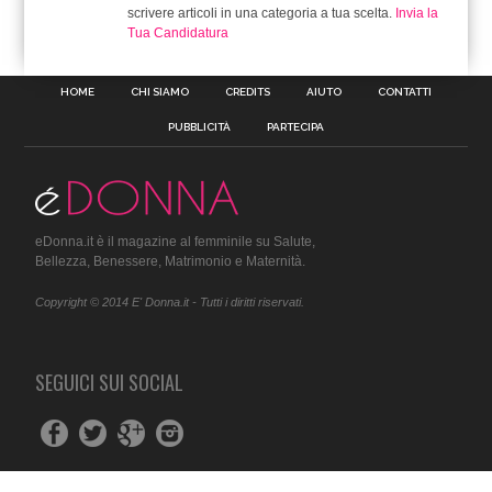
scrivere articoli in una categoria a tua scelta.
Invia la
Tua Candidatura
HOME
CHI SIAMO
CREDITS
AIUTO
CONTATTI
PUBBLICITÀ
PARTECIPA
eDonna.it è il magazine al femminile su Salute,
Bellezza, Benessere, Matrimonio e Maternità.
Copyright © 2014 E' Donna.it - Tutti i diritti riservati.
SEGUICI SUI SOCIAL