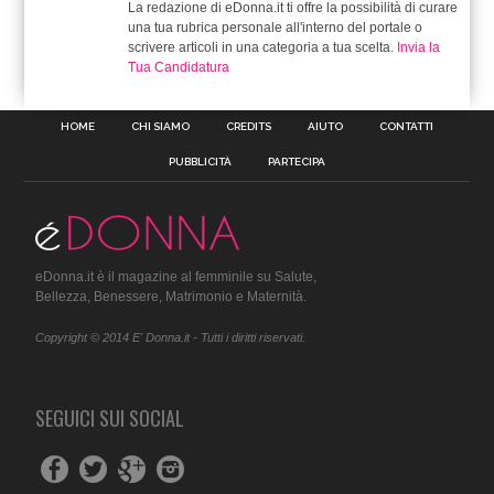
La redazione di eDonna.it ti offre la possibilità di curare
una tua rubrica personale all'interno del portale o
scrivere articoli in una categoria a tua scelta.
Invia la
Tua Candidatura
HOME
CHI SIAMO
CREDITS
AIUTO
CONTATTI
PUBBLICITÀ
PARTECIPA
eDonna.it è il magazine al femminile su Salute,
Bellezza, Benessere, Matrimonio e Maternità.
Copyright © 2014 E' Donna.it - Tutti i diritti riservati.
SEGUICI SUI SOCIAL