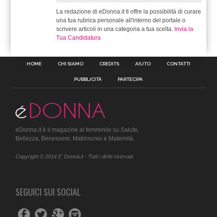
La redazione di eDonna.it ti offre la possibilità di curare
una tua rubrica personale all'interno del portale o
scrivere articoli in una categoria a tua scelta.
Invia la
Tua Candidatura
HOME
CHI SIAMO
CREDITS
AIUTO
CONTATTI
PUBBLICITÀ
PARTECIPA
eDonna.it è il magazine al femminile su Salute,
Bellezza, Benessere, Matrimonio e Maternità.
Copyright © 2014 E' Donna.it - Tutti i diritti riservati.
SEGUICI SUI SOCIAL