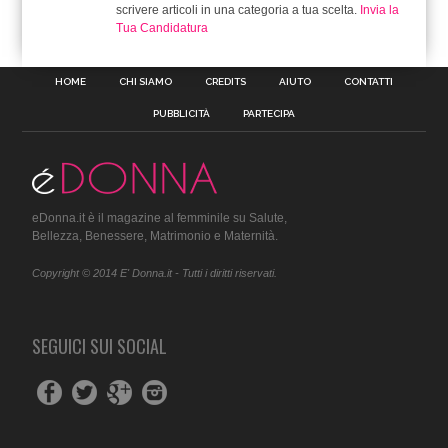
scrivere articoli in una categoria a tua scelta.
Invia la
Tua Candidatura
HOME
CHI SIAMO
CREDITS
AIUTO
CONTATTI
PUBBLICITÀ
PARTECIPA
eDonna.it è il magazine al femminile su Salute,
Bellezza, Benessere, Matrimonio e Maternità.
Copyright © 2014 E' Donna.it - Tutti i diritti riservati.
SEGUICI SUI SOCIAL