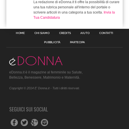
La redazione di eDonna.it ti offre la possibilità di curare
una tua rubrica personale all'interno del portale o
scrivere articoli in una categoria a tua scelta.
Invia la
Tua Candidatura
HOME
CHI SIAMO
CREDITS
AIUTO
CONTATTI
PUBBLICITÀ
PARTECIPA
eDonna.it è il magazine al femminile su Salute,
Bellezza, Benessere, Matrimonio e Maternità.
Copyright © 2014 E' Donna.it - Tutti i diritti riservati.
SEGUICI SUI SOCIAL