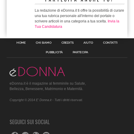
La redazione di eDonna.it ti offre la possibilità di curare
una tua rubrica personale all'interno del portale o
scrivere articoli in una categoria a tua scelta.
Invia la
Tua Candidatura
HOME
CHI SIAMO
CREDITS
AIUTO
CONTATTI
PUBBLICITÀ
PARTECIPA
eDonna.it è il magazine al femminile su Salute,
Bellezza, Benessere, Matrimonio e Maternità.
Copyright © 2014 E' Donna.it - Tutti i diritti riservati.
SEGUICI SUI SOCIAL