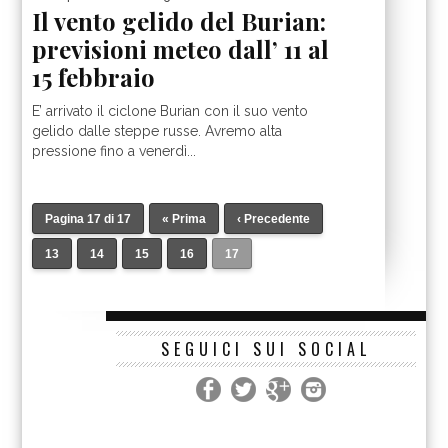
Il vento gelido del Burian:
previsioni meteo dall’ 11 al
15 febbraio
E’ arrivato il ciclone Burian con il suo vento
gelido dalle steppe russe. Avremo alta
pressione fino a venerdì...
Pagina 17 di 17
« Prima
‹ Precedente
13
14
15
16
17
SEGUICI SUI SOCIAL