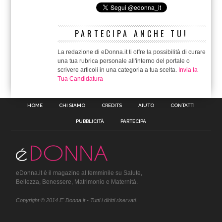
PARTECIPA ANCHE TU!
La redazione di eDonna.it ti offre la possibilità di curare
una tua rubrica personale all'interno del portale o
scrivere articoli in una categoria a tua scelta.
Invia la
Tua Candidatura
HOME
CHI SIAMO
CREDITS
AIUTO
CONTATTI
PUBBLICITÀ
PARTECIPA
eDonna.it è il magazine al femminile su Salute,
Bellezza, Benessere, Matrimonio e Maternità.
Copyright © 2014 E' Donna.it - Tutti i diritti riservati.