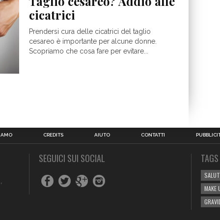
Taglio cesareo? Addio alle
cicatrici
Prendersi cura delle cicatrici del taglio
cesareo è importante per alcune donne.
Scopriamo che cosa fare per evitare...
SIAMO
CREDITS
AIUTO
CONTATTI
PUBBLICI
SEGUICI SUI SOCIAL
TAGS
SALUT
,
MAKE 
GRAVI