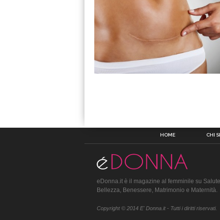
HOME
CHI 
eDonna.it è il magazine al femminile su Salute
Bellezza, Benessere, Matrimonio e Maternità.
Copyright © 2014 E' Donna.it - Tutti i diritti riservati.