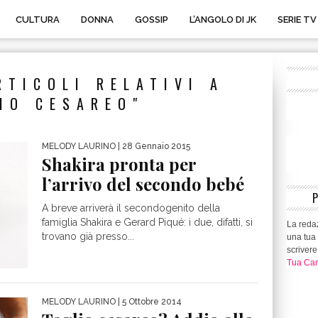
CULTURA
DONNA
GOSSIP
L’ANGOLO DI JK
SERIE TV
RTICOLI RELATIVI A
IO CESAREO"
MELODY LAURINO
| 28 Gennaio 2015
Shakira pronta per
l’arrivo del secondo bebé
A breve arriverà il secondogenito della
famiglia Shakira e Gerard Piqué: i due, difatti, si
La redaz
trovano già presso...
una tua 
scrivere
Tua Can
MELODY LAURINO
| 5 Ottobre 2014