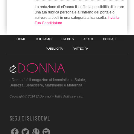
La redazione di eDonna.it ti offre la possibilità di curare
una tua rubrica personale all'interno del portale o
scrivere articoli in una categoria a tua scelta.
Invia la
Tua Candidatura
HOME
CHI SIAMO
CREDITS
AIUTO
CONTATTI
PUBBLICITÀ
PARTECIPA
eDonna.it è il magazine al femminile su Salute,
Bellezza, Benessere, Matrimonio e Maternità.
Copyright © 2014 E' Donna.it - Tutti i diritti riservati.
SEGUICI SUI SOCIAL