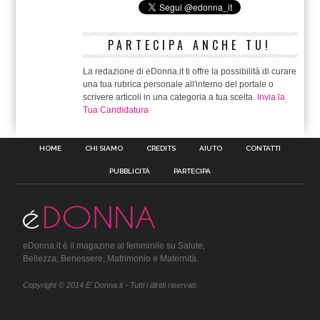
PARTECIPA ANCHE TU!
La redazione di eDonna.it ti offre la possibilità di curare
una tua rubrica personale all'interno del portale o
scrivere articoli in una categoria a tua scelta.
Invia la
Tua Candidatura
HOME
CHI SIAMO
CREDITS
AIUTO
CONTATTI
PUBBLICITÀ
PARTECIPA
eDonna.it è il magazine al femminile su Salute,
Bellezza, Benessere, Matrimonio e Maternità.
Copyright © 2014 E' Donna.it - Tutti i diritti riservati.