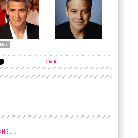
ONEY
Pin It
HE...