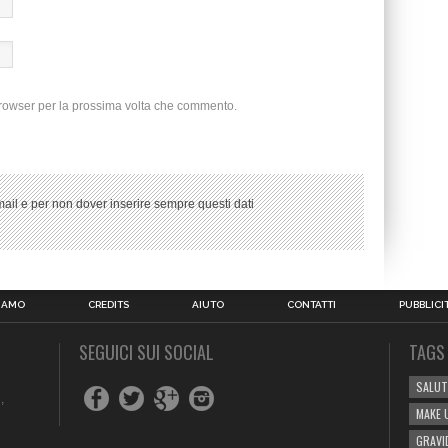
browser per la prossima volta che commento.
ail e per non dover inserire sempre questi dati
SIAMO
CREDITS
AIUTO
CONTATTI
PUBBLICI
SEGUICI SUI SOCIAL
TAGS
SALUT
,
MAKE 
GRAVI