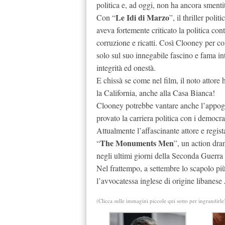
politica e, ad oggi, non ha ancora smentit
Le Idi di Marzo
Con “
”, il thriller poli
aveva fortemente criticato la politica c
corruzione e ricatti. Così Clooney per co
solo sul suo innegabile fascino e fama in
integrità ed onestà.
E chissà se come nel film, il noto attor
la California, anche alla Casa Bianca!
Clooney potrebbe vantare anche l’appoggio
provato la carriera politica con i democra
Attualmente l’affascinante attore e regis
The Monuments Men
“
”, un action dra
negli ultimi giorni della Seconda Guerra
Nel frattempo, a settembre lo scapolo p
l’avvocatessa inglese di origine libanese
(Clicca sulle immagini piccole qui sotto per ingrandirle