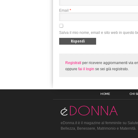
Email
*
Salva il mio nome, email e sito web in questo 
Registrati
per ricevere aggiornamenti via em
oppure
fai il login
se sei già registrato.
HOME
CHI 
eDonna.it è il magazine al femminile su Salute
Bellezza, Benessere, Matrimonio e Maternità.