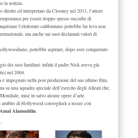
o la notizia.
tico diretto ed interpretato da Clooney nel 2011, l’attore
ontemporanea per essere troppo spesso succube di
nquistare l’elettorato californiano potrebbe far leva non
ternazionale, ma anche sui suoi declamati valori di
e hollywoodiano, potrebbe aspirare, dopo aver conquistato
 dei suoi familiari: infatti il padre Nick aveva già
tici nel 2004.
ta è impegnato nella post produzione del suo ultimo film,
ma su una squadra speciale dell’esercito degli Alleati che,
 Mondiale, mise in salvo alcune opere d’arte.
iù ambito di Hollywood convoglierà a nozze con
Amal Alamuddin
.
!)