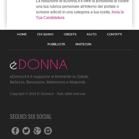
La redazione di eDonna.it ti offre la possibilità di curare
una tua rubrica personale all'interno del portale o
scrivere articoli in una categoria a tua scelta.
Invia la
Tua Candidatura
HOME
CHI SIAMO
CREDITS
AIUTO
CONTATTI
PUBBLICITÀ
PARTECIPA
eDonna.it è il magazine al femminile su Salute,
Bellezza, Benessere, Matrimonio e Maternità.
Copyright © 2014 E' Donna.it - Tutti i diritti riservati.
SEGUICI SUI SOCIAL