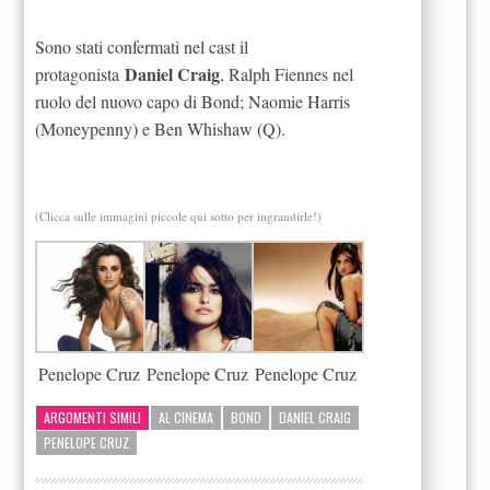
Sono stati confermati nel cast il
Daniel Craig
protagonista
, Ralph Fiennes nel
ruolo del nuovo capo di Bond; Naomie Harris
(Moneypenny) e Ben Whishaw (Q).
(Clicca sulle immagini piccole qui sotto per ingrandirle!)
Penelope Cruz
Penelope Cruz
Penelope Cruz
ARGOMENTI SIMILI
AL CINEMA
BOND
DANIEL CRAIG
PENELOPE CRUZ