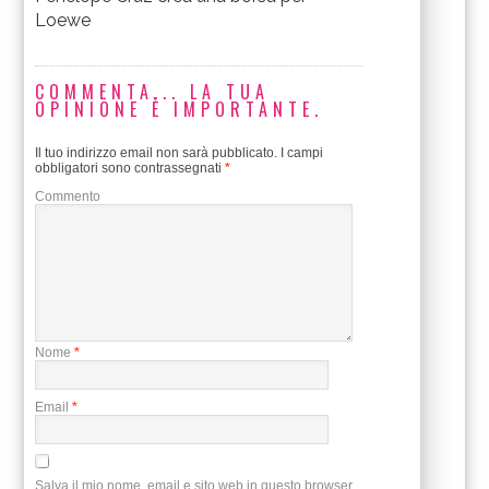
Loewe
COMMENTA... LA TUA
OPINIONE È IMPORTANTE.
Il tuo indirizzo email non sarà pubblicato.
I campi
obbligatori sono contrassegnati
*
Commento
Nome
*
Email
*
Salva il mio nome, email e sito web in questo browser