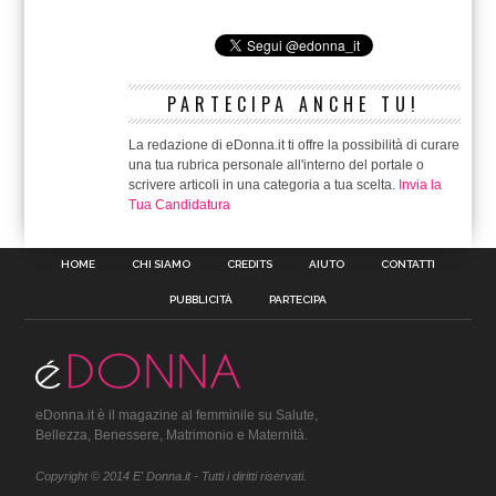
PARTECIPA ANCHE TU!
La redazione di eDonna.it ti offre la possibilità di curare
una tua rubrica personale all'interno del portale o
scrivere articoli in una categoria a tua scelta.
Invia la
Tua Candidatura
HOME
CHI SIAMO
CREDITS
AIUTO
CONTATTI
PUBBLICITÀ
PARTECIPA
eDonna.it è il magazine al femminile su Salute,
Bellezza, Benessere, Matrimonio e Maternità.
Copyright © 2014 E' Donna.it - Tutti i diritti riservati.