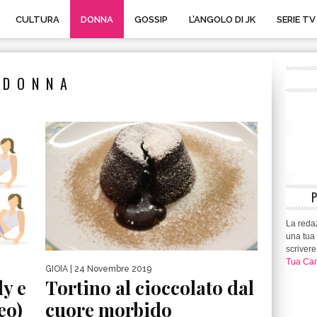
CULTURA
DONNA
GOSSIP
L’ANGOLO DI JK
SERIE TV
DONNA
La redaz
una tua 
scrivere
Tua Can
GIOIA
| 24 Novembre 2019
y e
Tortino al cioccolato dal
eo)
cuore morbido