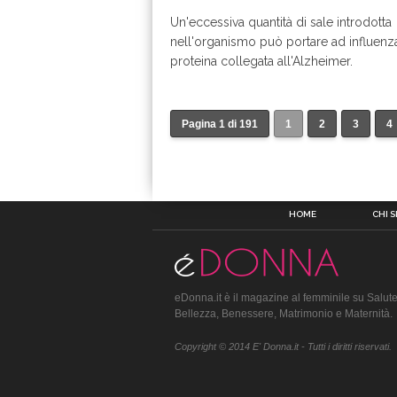
Un'eccessiva quantità di sale introdotta
nell'organismo può portare ad influenza
proteina collegata all'Alzheimer.
Pagina 1 di 191
1
2
3
4
HOME
CHI 
eDonna.it è il magazine al femminile su Salute
Bellezza, Benessere, Matrimonio e Maternità.
Copyright © 2014 E' Donna.it - Tutti i diritti riservati.