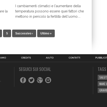
I cambiamenti climatici e l'aumentare della
re la
temperatura possono essere quei fattori che
mettono in pericolo la fertilità dell'uomo....
5
Successivo ›
Ultimo »
SIAMO
CREDITS
AIUTO
CONTATTI
PUBBLICI
SEGUICI SUI SOCIAL
TAGS
SALUT
,
MAKE 
GRAVI