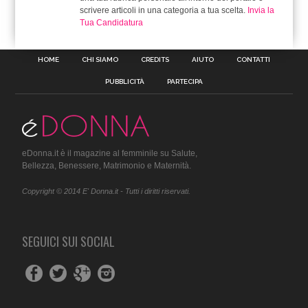
scrivere articoli in una categoria a tua scelta.
Invia la
Tua Candidatura
HOME
CHI SIAMO
CREDITS
AIUTO
CONTATTI
PUBBLICITÀ
PARTECIPA
eDonna.it è il magazine al femminile su Salute,
Bellezza, Benessere, Matrimonio e Maternità.
Copyright © 2014 E' Donna.it - Tutti i diritti riservati.
SEGUICI SUI SOCIAL