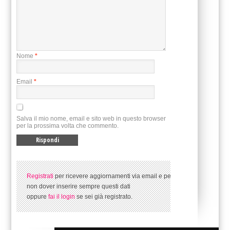
Nome
*
Email
*
Salva il mio nome, email e sito web in questo browser
per la prossima volta che commento.
Registrati
per ricevere aggiornamenti via email e per
non dover inserire sempre questi dati
oppure
fai il login
se sei già registrato.