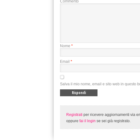
Commento
Nome
*
Email
*
Salva il mio nome, email e sito web in questo 
Registrati
per ricevere aggiornamenti via em
oppure
fai il login
se sei già registrato.