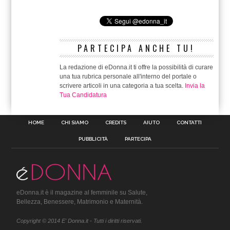
PARTECIPA ANCHE TU!
La redazione di eDonna.it ti offre la possibilità di curare
una tua rubrica personale all'interno del portale o
scrivere articoli in una categoria a tua scelta.
Invia la
Tua Candidatura
HOME
CHI SIAMO
CREDITS
AIUTO
CONTATTI
PUBBLICITÀ
PARTECIPA
eDonna.it è il magazine al femminile su Salute,
Bellezza, Benessere, Matrimonio e Maternità.
Copyright © 2014 E' Donna.it - Tutti i diritti riservati.