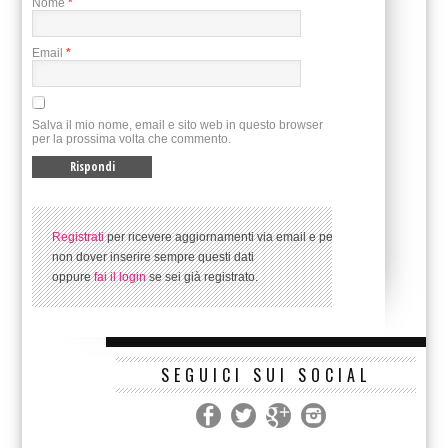
Nome
*
Email
*
Salva il mio nome, email e sito web in questo browser
per la prossima volta che commento.
Registrati
per ricevere aggiornamenti via email e per
non dover inserire sempre questi dati
oppure
fai il login
se sei già registrato.
SEGUICI SUI SOCIAL