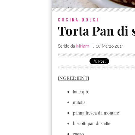
CUCINA
DOLCI
Torta Pan di s
Scritto da
Miriam
il
10 Marzo 2014
INGREDIENTI
latte q.b.
nutella
panna fresca da montare
biscotti pan di stelle
cacao