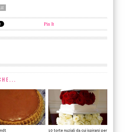
LLE
Pin It
HE...
indt
10 torte nuziali da cui ispirarsi per