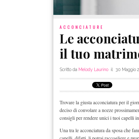
ACCONCIATURE
Le acconciatu
il tuo matri
Scritto da
Melody Laurino
il
30 Maggio 
Trovare la giusta acconciatura per il gior
deciso di convolare a nozze prossimamen
consigli per rendere unici i tuoi capelli 
Una tra le acconciatura da sposa che fann
capelli, difatti, li potrai raccogliere e p