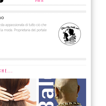
Pin It
no
sta appassionata di tutto ciò che
 la moda. Proprietaria del portale
HE...