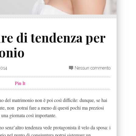
re di tendenza per
monio
2014
Nessun commento
Pin It
no del matrimonio non è poi così difficile: dunque, se hai
te, non potrai fare a meno di questi pochi ma preziosi
in una giornata così importante.
o senz’altro tendenza vede protagonista il velo da sposa: i
roprio nel punto di congiuntura potrai sistemare un