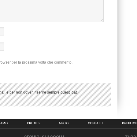
browser per la prossima volta che commento.
ail e per non dover inserire sempre questi dati
SIAMO
CREDITS
AIUTO
CONTATTI
PUBBLICI