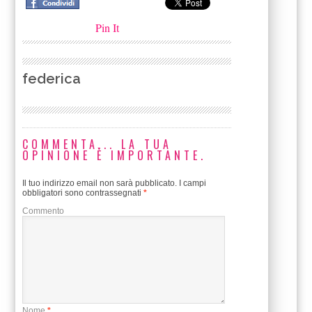
Pin It
federica
COMMENTA... LA TUA
OPINIONE È IMPORTANTE.
Il tuo indirizzo email non sarà pubblicato.
I campi
obbligatori sono contrassegnati
*
Commento
Nome
*