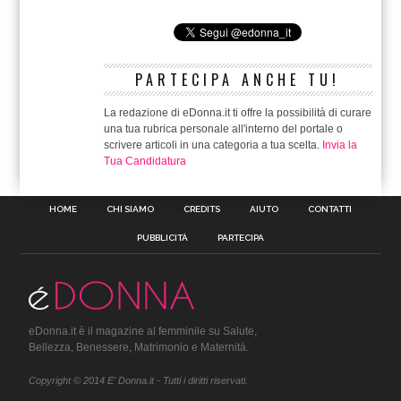
PARTECIPA ANCHE TU!
La redazione di eDonna.it ti offre la possibilità di curare
una tua rubrica personale all'interno del portale o
scrivere articoli in una categoria a tua scelta.
Invia la
Tua Candidatura
HOME
CHI SIAMO
CREDITS
AIUTO
CONTATTI
PUBBLICITÀ
PARTECIPA
eDonna.it è il magazine al femminile su Salute,
Bellezza, Benessere, Matrimonio e Maternità.
Copyright © 2014 E' Donna.it - Tutti i diritti riservati.