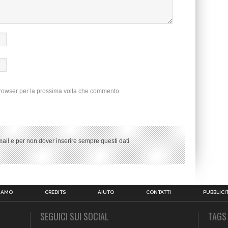
browser per la prossima volta che commento.
ail e per non dover inserire sempre questi dati
SIAMO
CREDITS
AIUTO
CONTATTI
PUBBLICI
SEGUICI SUI SOCIAL
TAGS