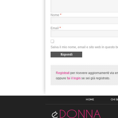
Nome
*
Email
*
Salva il mio nome, email e sito web in questo 
Registrati
per ricevere aggiornamenti via em
oppure
fai il login
se sei già registrato.
HOME
CHI 