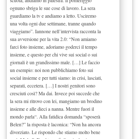
scuola, andiamo in palestra. Il pomeriggio
ognuno sbriga le sue cose di lavoro. La sera
guardiamo la tv e andiamo a letto. Usciremo
una volta ogni due settimane, tranne quando
viaggiamo”. Iannone nell’intervista racconta la
sua avversione per la vita 2.0: “Non amiamo
farci foto insieme, adoriamo goderci il tempo
insieme, e questo per chi vive sui social o sui
giornali è un grandissimo male. […] Le faccio
un esempio: noi non pubblichiamo foto sui
social insieme e per tutti siamo: in crisi, lasciati,
separati, eccetera. […] I nostri genitori sono
cresciuti così? Ma dai. Invece poi succede che
la sera mi ritrovo con lei, mangiamo un brodino
insieme e alle dieci a nanna. Mentre fuori il
mondo parla“. Alla fatidica domanda “sposerà
Belen?” la risposta è laconica: “Non ha ancora
divorziato. Le rispondo che stiamo molto bene