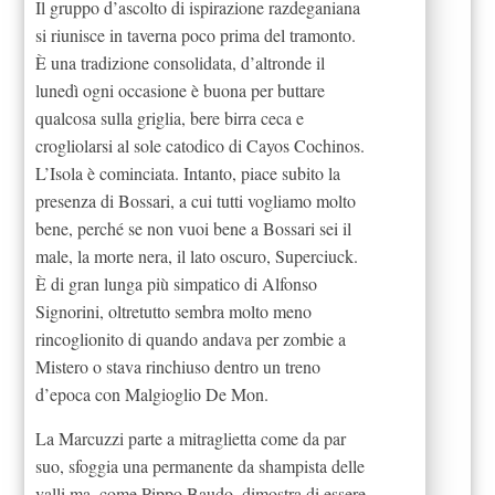
Il gruppo d’ascolto di ispirazione razdeganiana
si riunisce in taverna poco prima del tramonto.
È una tradizione consolidata, d’altronde il
lunedì ogni occasione è buona per buttare
qualcosa sulla griglia, bere birra ceca e
crogliolarsi al sole catodico di Cayos Cochinos.
L’Isola è cominciata. Intanto, piace subito la
presenza di Bossari, a cui tutti vogliamo molto
bene, perché se non vuoi bene a Bossari sei il
male, la morte nera, il lato oscuro, Superciuck.
È di gran lunga più simpatico di Alfonso
Signorini, oltretutto sembra molto meno
rincoglionito di quando andava per zombie a
Mistero o stava rinchiuso dentro un treno
d’epoca con Malgioglio De Mon.
La Marcuzzi parte a mitraglietta come da par
suo, sfoggia una permanente da shampista delle
valli ma, come Pippo Baudo, dimostra di essere