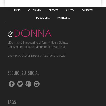
HOME
CHI SIAMO
CREDITS
AIUTO
CONTATTI
PUBBLICITÀ
PARTECIPA
eDonna.it è il magazine al femminile su Salute,
Bellezza, Benessere, Matrimonio e Maternità.
Copyright © 2014 E' Donna.it - Tutti i diritti riservati.
SEGUICI SUI SOCIAL
TAGS