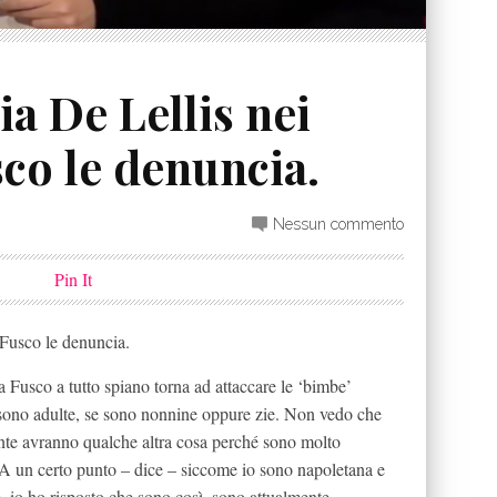
ia De Lellis nei
sco le denuncia.
Nessun commento
Pin It
 Fusco le denuncia.
 Fusco a tutto spiano torna ad attaccare le ‘bimbe’
sono adulte, se sono nonnine oppure zie. Non vedo che
nte avranno qualche altra cosa perché sono molto
 A un certo punto – dice – siccome io sono napoletana e
, io ho risposto che sono così, sono attualmente