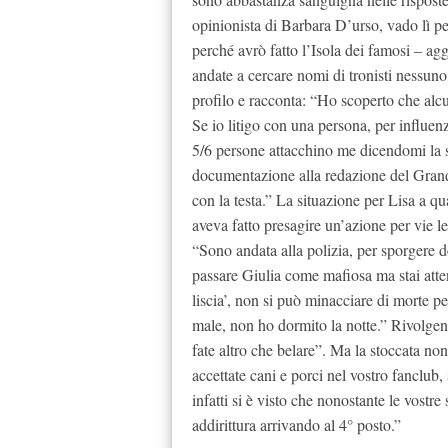
opinionista di Barbara D’urso, vado lì pe
perché avrò fatto l’Isola dei famosi – a
andate a cercare nomi di tronisti nessuno 
profilo e racconta: “Ho scoperto che alcu
Se io litigo con una persona, per influen
5/6 persone attacchino me dicendomi la 
documentazione alla redazione del Grand
con la testa.” La situazione per Lisa a qu
aveva fatto presagire un’azione per vie le
“Sono andata alla polizia, per sporgere 
passare Giulia come mafiosa ma stai att
liscia’, non si può minacciare di morte 
male, non ho dormito la notte.” Rivolgend
fate altro che belare”. Ma la stoccata no
accettate cani e porci nel vostro fanclub,
infatti si è visto che nonostante le vostr
addirittura arrivando al 4° posto.”