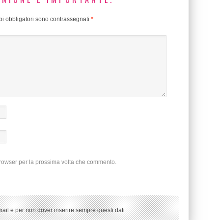
i obbligatori sono contrassegnati
*
browser per la prossima volta che commento.
ail e per non dover inserire sempre questi dati