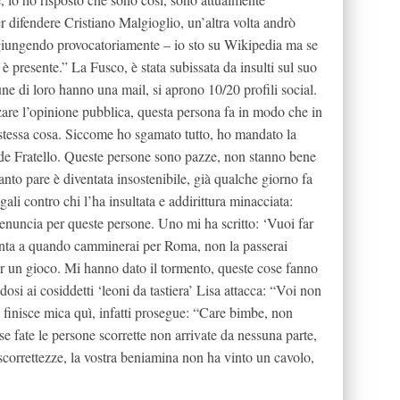
r difendere Cristiano Malgioglio, un’altra volta andrò
ggiungendo provocatoriamente – io sto su Wikipedia ma se
è presente.” La Fusco, è stata subissata da insulti sul suo
ne di loro hanno una mail, si aprono 10/20 profili social.
zare l’opinione pubblica, questa persona fa in modo che in
stessa cosa. Siccome ho sgamato tutto, ho mandato la
e Fratello. Queste persone sono pazze, non stanno bene
anto pare è diventata insostenibile, già qualche giorno fa
gali contro chi l’ha insultata e addirittura minacciata:
denuncia per queste persone. Uno mi ha scritto: ‘Vuoi far
enta a quando camminerai per Roma, non la passerai
per un gioco. Mi hanno dato il tormento, queste cose fanno
osi ai cosiddetti ‘leoni da tastiera’ Lisa attacca: “Voi non
n finisce mica quì, infatti prosegue: “Care bimbe, non
 se fate le persone scorrette non arrivate da nessuna parte,
e scorrettezze, la vostra beniamina non ha vinto un cavolo,