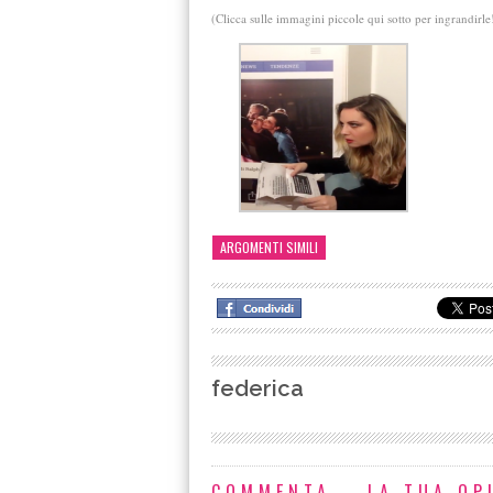
(Clicca sulle immagini piccole qui sotto per ingrandirle
ARGOMENTI SIMILI
federica
COMMENTA... LA TUA OP