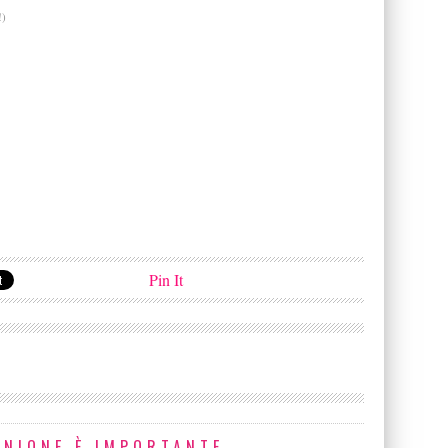
!)
Pin It
INIONE È IMPORTANTE.