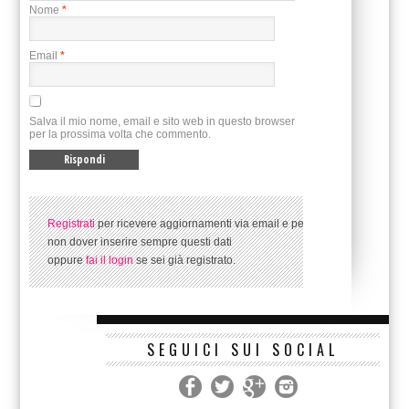
Nome
*
Email
*
Salva il mio nome, email e sito web in questo browser
per la prossima volta che commento.
Registrati
per ricevere aggiornamenti via email e per
non dover inserire sempre questi dati
oppure
fai il login
se sei già registrato.
SEGUICI SUI SOCIAL