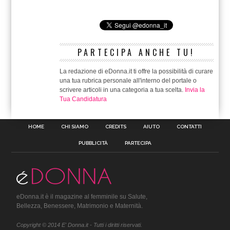
PARTECIPA ANCHE TU!
La redazione di eDonna.it ti offre la possibilità di curare
una tua rubrica personale all'interno del portale o
scrivere articoli in una categoria a tua scelta.
Invia la
Tua Candidatura
HOME
CHI SIAMO
CREDITS
AIUTO
CONTATTI
PUBBLICITÀ
PARTECIPA
eDonna.it è il magazine al femminile su Salute,
Bellezza, Benessere, Matrimonio e Maternità.
Copyright © 2014 E' Donna.it - Tutti i diritti riservati.