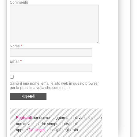
Commento
Nome
*
Email
*
Salva il mio nome, email e sito web in questo browser
per la prossima volta che commento.
Registrati
per ricevere aggiornamenti via email e per
non dover inserire sempre questi dati
oppure
fai il login
se sei già registrato.