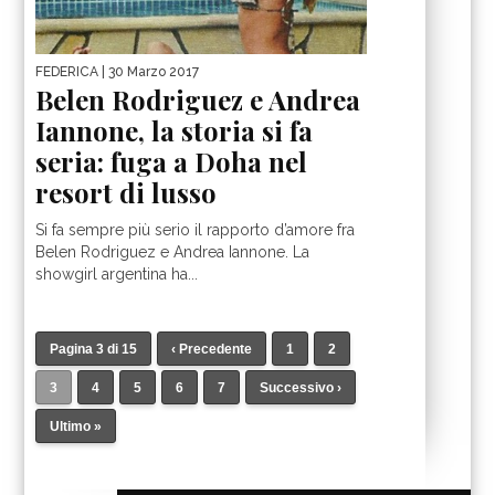
FEDERICA
| 30 Marzo 2017
Belen Rodriguez e Andrea
Iannone, la storia si fa
seria: fuga a Doha nel
resort di lusso
Si fa sempre più serio il rapporto d’amore fra
Belen Rodriguez e Andrea Iannone. La
showgirl argentina ha...
Pagina 3 di 15
‹ Precedente
1
2
3
4
5
6
7
Successivo ›
Ultimo »