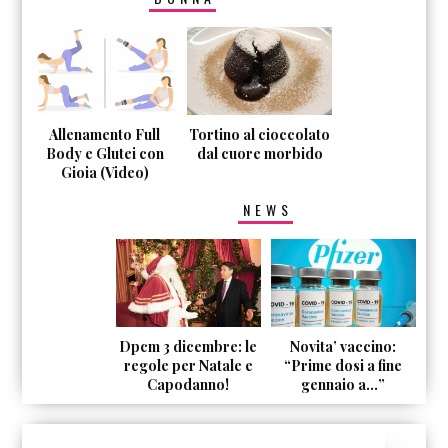
Allenamento Full
Tortino al cioccolato
Body e Glutei con
dal cuore morbido
Gioia (Video)
NEWS
Dpcm 3 dicembre: le
Novita’ vaccino:
regole per Natale e
“Prime dosi a fine
Capodanno!
gennaio a…”