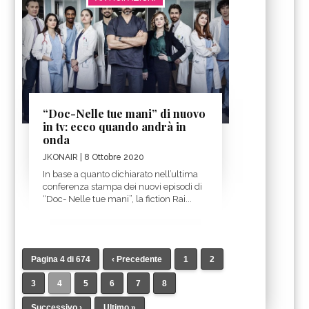
“Doc-Nelle tue mani” di nuovo
in tv: ecco quando andrà in
onda
JKONAIR
| 8 Ottobre 2020
In base a quanto dichiarato nell’ultima
conferenza stampa dei nuovi episodi di
“Doc- Nelle tue mani”, la fiction Rai...
Pagina 4 di 674
‹ Precedente
1
2
3
4
5
6
7
8
Successivo ›
Ultimo »